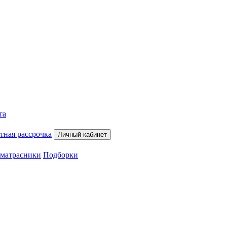
та
тная рассрочка
Личный кабинет
матрасники
Подборки