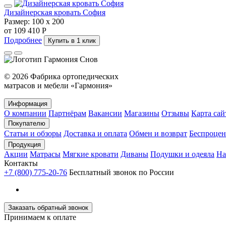
Дизайнерская кровать София
Размер:
100 х 200
от 109 410 Р
Подробнее
Купить в 1 клик
© 2026 Фабрика ортопедических
матрасов и мебели «Гармония»
Информация
О компании
Партнёрам
Вакансии
Магазины
Отзывы
Карта сай
Покупателю
Статьи и обзоры
Доставка и оплата
Обмен и возврат
Беспроцен
Продукция
Акции
Матрасы
Мягкие кровати
Диваны
Подушки и одеяла
На
Контакты
+7 (800) 775-20-76
Бесплатный звонок по России
Заказать обратный звонок
Принимаем к оплате