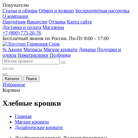
Покупателю
Статьи и обзоры
Обмен и возврат
Беспроцентная рассрочка
О компании
Партнёрам
Вакансии
Отзывы
Карта сайта
Доставка и оплата
Магазины
+7 (800) 775-20-76
Бесплатный звонок по России. Пн-Пт 8:00 – 17:00
% Акции
Матрасы
Мягкие кровати
Диваны
Подушки и
одеяла
Наматрасники
Подборки
Каталог
Поиск
Избранное
Корзина
Хлебные крошки
Главная
Мягкие кровати
Дизайнерские кровати
Дизайнерская кровать Диамант (пуговицы)