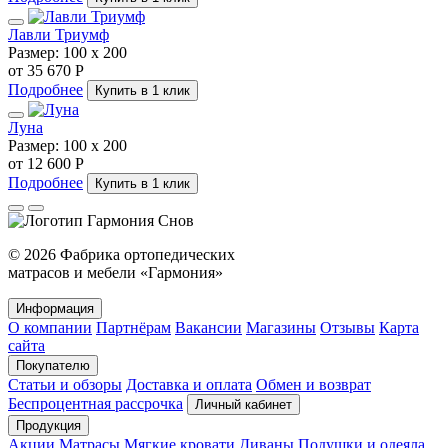
Лавли Триумф
Размер:
100 х 200
от 35 670 Р
Подробнее
Купить в 1 клик
Луна
Размер:
100 х 200
от 12 600 Р
Подробнее
Купить в 1 клик
© 2026 Фабрика ортопедических
матрасов и мебели «Гармония»
Информация
О компании
Партнёрам
Вакансии
Магазины
Отзывы
Карта
сайта
Покупателю
Статьи и обзоры
Доставка и оплата
Обмен и возврат
Беспроцентная рассрочка
Личный кабинет
Продукция
Акции
Матрасы
Мягкие кровати
Диваны
Подушки и одеяла