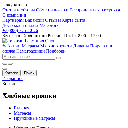
Покупателю
Статьи и обзоры
Обмен и возврат
Беспроцентная рассрочка
О компании
Партнёрам
Вакансии
Отзывы
Карта сайта
Доставка и оплата
Магазины
+7 (800) 775-20-76
Бесплатный звонок по России. Пн-Пт 8:00 – 17:00
% Акции
Матрасы
Мягкие кровати
Диваны
Подушки и
одеяла
Наматрасники
Подборки
Каталог
Поиск
Избранное
Корзина
Хлебные крошки
Главная
Матрасы
Пружинные матрасы
Мультипак Престиж