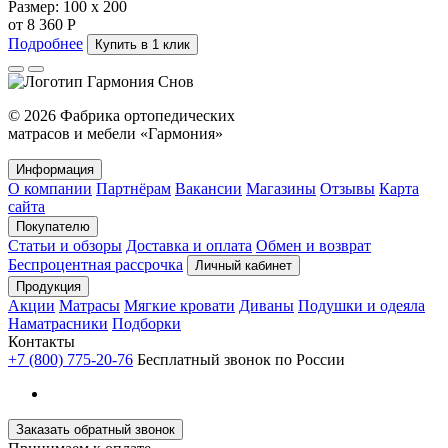
Размер:
100 х 200
от 8 360 Р
Подробнее
Купить в 1 клик
© 2026 Фабрика ортопедических
матрасов и мебели «Гармония»
Информация
О компании
Партнёрам
Вакансии
Магазины
Отзывы
Карта
сайта
Покупателю
Статьи и обзоры
Доставка и оплата
Обмен и возврат
Беспроцентная рассрочка
Личный кабинет
Продукция
Акции
Матрасы
Мягкие кровати
Диваны
Подушки и одеяла
Наматрасники
Подборки
Контакты
+7 (800) 775-20-76
Бесплатный звонок по России
Заказать обратный звонок