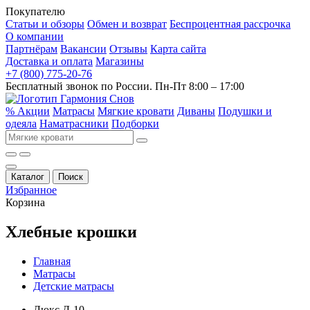
Покупателю
Статьи и обзоры
Обмен и возврат
Беспроцентная рассрочка
О компании
Партнёрам
Вакансии
Отзывы
Карта сайта
Доставка и оплата
Магазины
+7 (800) 775-20-76
Бесплатный звонок по России. Пн-Пт 8:00 – 17:00
% Акции
Матрасы
Мягкие кровати
Диваны
Подушки и
одеяла
Наматрасники
Подборки
Каталог
Поиск
Избранное
Корзина
Хлебные крошки
Главная
Матрасы
Детские матрасы
Люкс Д-10