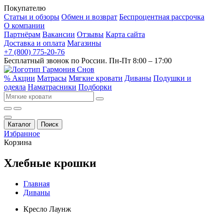
Покупателю
Статьи и обзоры
Обмен и возврат
Беспроцентная рассрочка
О компании
Партнёрам
Вакансии
Отзывы
Карта сайта
Доставка и оплата
Магазины
+7 (800) 775-20-76
Бесплатный звонок по России. Пн-Пт 8:00 – 17:00
% Акции
Матрасы
Мягкие кровати
Диваны
Подушки и
одеяла
Наматрасники
Подборки
Каталог
Поиск
Избранное
Корзина
Хлебные крошки
Главная
Диваны
Кресло Лаунж