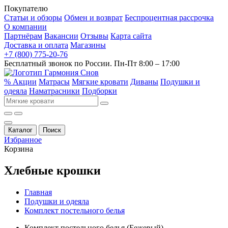
Покупателю
Статьи и обзоры
Обмен и возврат
Беспроцентная рассрочка
О компании
Партнёрам
Вакансии
Отзывы
Карта сайта
Доставка и оплата
Магазины
+7 (800) 775-20-76
Бесплатный звонок по России. Пн-Пт 8:00 – 17:00
% Акции
Матрасы
Мягкие кровати
Диваны
Подушки и
одеяла
Наматрасники
Подборки
Каталог
Поиск
Избранное
Корзина
Хлебные крошки
Главная
Подушки и одеяла
Комплект постельного белья
Комплект постельного белья (Бежевый)