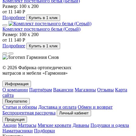
Комплект постельного белья (Белый)
Размер:
100 х 200
от 11 140 Р
Подробнее
Купить в 1 клик
Комплект постельного белья (Серый)
Размер:
100 х 200
от 11 140 Р
Подробнее
Купить в 1 клик
© 2026 Фабрика ортопедических
матрасов и мебели «Гармония»
Информация
О компании
Партнёрам
Вакансии
Магазины
Отзывы
Карта
сайта
Покупателю
Статьи и обзоры
Доставка и оплата
Обмен и возврат
Беспроцентная рассрочка
Личный кабинет
Продукция
Акции
Матрасы
Мягкие кровати
Диваны
Подушки и одеяла
Наматрасники
Подборки