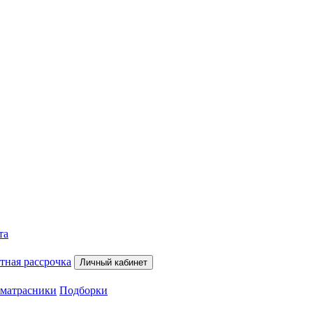
та
тная рассрочка
Личный кабинет
матрасники
Подборки