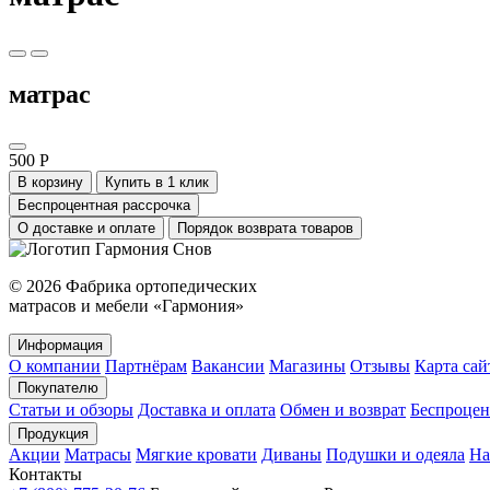
матрас
500 Р
В корзину
Купить в 1 клик
Беспроцентная рассрочка
О доставке и оплате
Порядок возврата товаров
© 2026 Фабрика ортопедических
матрасов и мебели «Гармония»
Информация
О компании
Партнёрам
Вакансии
Магазины
Отзывы
Карта сай
Покупателю
Статьи и обзоры
Доставка и оплата
Обмен и возврат
Беспроцен
Продукция
Акции
Матрасы
Мягкие кровати
Диваны
Подушки и одеяла
На
Контакты